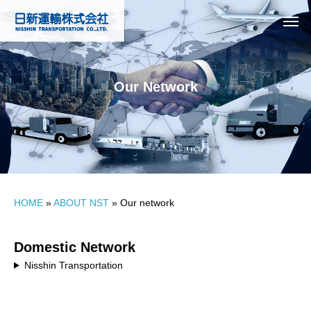
Our Network
HOME
»
ABOUT NST
»
Our network
Domestic Network
Nisshin Transportation