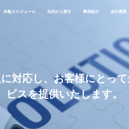
本船スケジュール
目的から探す
事例紹介
会社概要
トピックス
物流園区
沿革
Our History
題に対応し、お客様にとって
ビスを提供いたします。
ネットワーク
経営方針
機械・
2排出量データ算出サー
『物流園区ソリューション』
Policy
・トレー
輸出サ
海外物流サービス
重量物の輸
ING
LOGISTIC SOLUTION
のです。