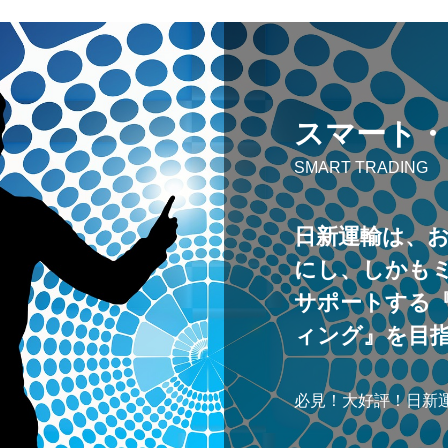
スマート・
SMART TRADING
日新運輸は、
にし、しかも
サポートする
ィング』を目
必見！大好評！日新