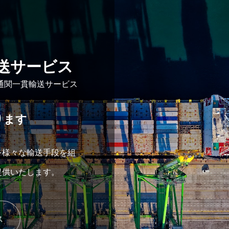
送サービス
通関一貫輸送サービス
ります
を様々な輸送手段を組
提供いたします。
ス