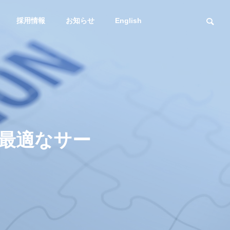
採用情報
お知らせ
English
スマトレ
輸送課題
社長メッセージ
Message
最適なサー
海上通関一貫輸送
DXへの取り組み
プラント
サービス
スマトレ始めました
輸送課題を解
DXstrategy
ービス
海・空・陸！複合
送も得意な
有！ 海上/通関一貫輸
送サービス