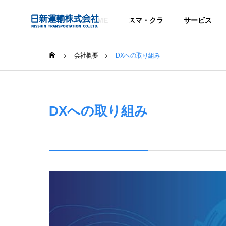
HOME
スマ・クラ
サービス
会社概要
DXへの取り組み
注目のトピックス
会社情報
Company Info
DXへの取り組み
目的から探す
Service
PURPOSE
サービス
COMPANY
グローバル
課題を解決する
トラック予約・受付システム
Global Network
スマート
企業情報
「トラック簿」ご紹介
ディング
SMART TRAD