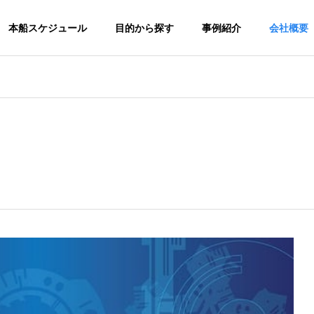
本船スケジュール
目的から探す
事例紹介
会社概要
注目のトピックス
物流園区
沿革
Our History
ネットワーク
経営方針
機械・
『CO2排出量データ算出サー
『物流園区ソリュー
Policy
・トレー
輸出サ
ビス』
海外物流サービス
重量物の輸
ING
LOGISTIC SOLUTION
のです。