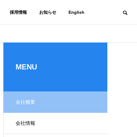
採用情報
お知らせ
English
スマトレ
社長メッセージ
Message
MENU
海上通関一貫輸送
会社概要
DXへの取り組み
プラント
サービス
ション』
スマトレ始めました
輸
DXstrategy
ービス
海・空・陸！複合
会社情報
送も得意な
有！ 海上/通関一貫輸
送サービス