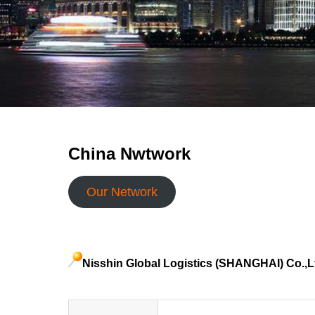
電子公告
Electronic Publi
China Nwtwork
Our Network
Nisshin Global Logistics (SHANGHAI) Co.,L