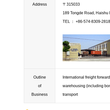
Address
〒315033
189 Tongde Road, Haishu D
TEL ： +86-574-8309-281
Outline
International freight forwar
of
warehousing (including bon
Business
transport