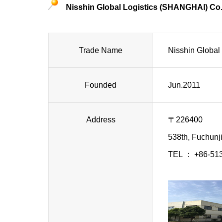
Nisshin Global Logistics (SHANGHAI) Co.
Trade Name
Nisshin Global
Founded
Jun.2011
Address
〒226400
538th, Fuchunj
TEL ： +86-51