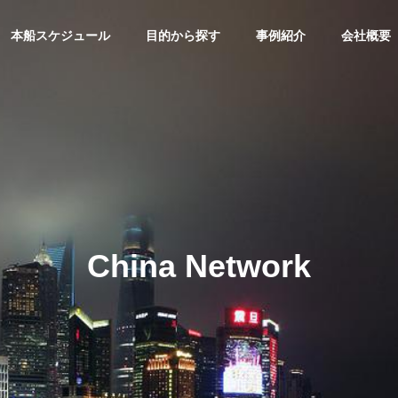
本船スケジュール
目的から探す
事例紹介
会社概要
トピックス
物流園区
沿革
Our History
China Network
ネットワーク
経営方針
機械・
2排出量データ算出サー
『物流園区ソリューション』
Policy
・トレー
輸出サ
海外物流サービス
重量物の輸
ING
LOGISTIC SOLUTION
のです。