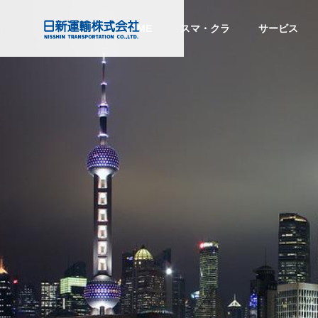
HOME
スマ・クラ
サービス
注目のトピックス
注目の
会社情報
Company Info
目的から探す
Service
PURPOSE
サービス
COMPANY
グローバル
する
トラック予約・受付システム
『CO
Global Network
スマート
企業情報
「トラック簿」ご紹介
ビス』
ディング
SMART TRAD