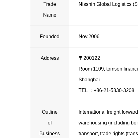
Trade
Nisshin Global Logistics 
Name
Founded
Nov.2006
Address
〒200122
Room 1109, tomson financia
Shanghai
TEL ：+86-21-5830-3208
Outline
International freight forwar
of
warehousing (including bon
Business
transport, trade rights (tra