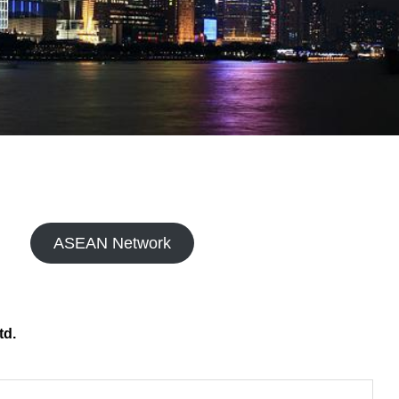
財務ハイライト
c Notice
highlight
ASEAN Network
td.