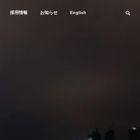
採用情報
お知らせ
English
スマトレ
輸送課題
社長メッセージ
Message
海上通関一貫輸送
DXへの取り組み
プラント
サービス
スマトレ始めました
輸送課題を解
DXstrategy
ービス
海・空・陸！複合
送も得意な
有！ 海上/通関一貫輸
送サービス