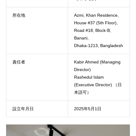
所在地
Azmi, Khan Residence,
House #37 (5th Floor),
Road #18, Block-B,
Banani,
Dhaka-1213, Bangladesh
責任者
Kabir Ahmed (Managing
Director)
Rashedul Islam
(Executive Director) （日
本語可）
設立年月日
2025年5月1日