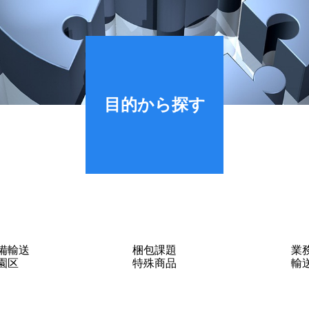
財務ハイライト
c Notice
highlight
目的から探す
備輸送
梱包課題
業
園区
特殊商品
輸