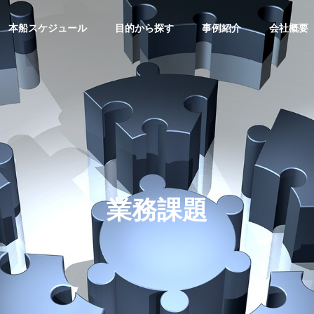
本船スケジュール
目的から探す
事例紹介
会社概要
トピックス
物流園区
沿革
Our History
業務課題
ネットワーク
経営方針
機械・
2排出量データ算出サー
『物流園区ソリューション』
Policy
・トレー
輸出サ
海外物流サービス
重量物の輸
ING
LOGISTIC SOLUTION
のです。