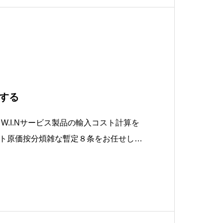
する
W.I.Nサービス製品の輸入コスト計算を
ト原価按分煩雑な暫定８条をお任せした
税海外生産の進捗管理を簡単に