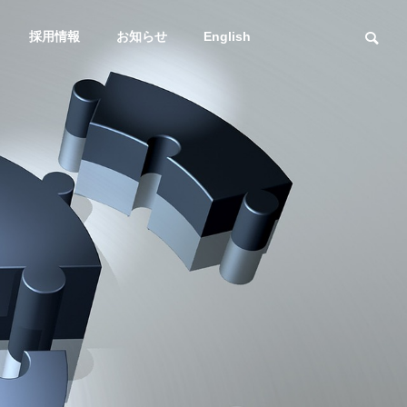
採用情報
お知らせ
English
スマトレ
輸送課題
社長メッセージ
Message
海上通関一貫輸送
DXへの取り組み
プラント
サービス
スマトレ始めました
輸送課題を解
DXstrategy
ービス
海・空・陸！複合
送も得意な
有！ 海上/通関一貫輸
送サービス