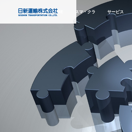
HOME
スマ・クラ
サービス
注目のトピックス
注目の
会社情報
Company Info
目的から探す
Service
PURPOSE
サービス
COMPANY
グローバル
する
トラック予約・受付システム
『CO
Global Network
スマート
企業情報
「トラック簿」ご紹介
ビス』
ディング
SMART TRAD