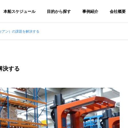
本船スケジュール
目的から探す
事例紹介
会社概要
セアン）の課題を解決する
目のトピックス
物流園区
沿革
Our History
解決する
ネットワーク
経営方針
機械・
O2排出量データ算出サー
『物流園区ソリューション』
Policy
・トレー
輸出サ
』
海外物流サービス
重量物の輸
ING
LOGISTIC SOLUTION
のです。