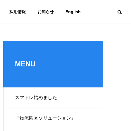
採用情報
お知らせ
English
スマトレ
輸送課題
社長メッセージ
Message
MENU
海上通関一貫輸送
スマトレ始めました
DXへの取り組み
プラント
サービス
スマトレ始めました
輸送課題を
DXstrategy
ービス
海・空・陸！複合
『物流園区ソリューション』
送も得意な
有！ 海上/通関一貫輸
送サービス