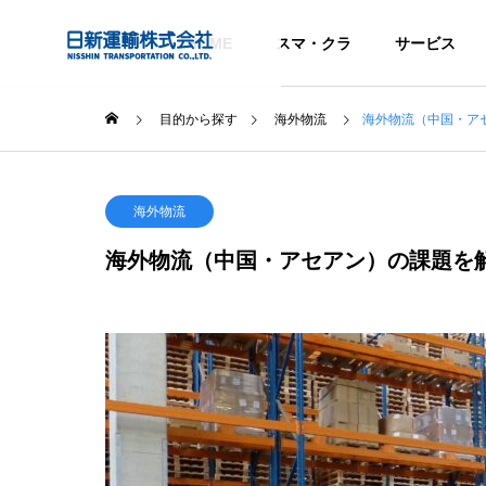
HOME
スマ・クラ
サービス
目的から探す
海外物流
海外物流（中国・ア
注目のトピックス
注
会社情報
海外物流
Company Info
海外物流（中国・アセアン）の課題を
目的から探す
Service
PURPOSE
サービス
COMPANY
グローバル
決する
トラック予約・受付システム
『C
Global Network
スマート
企業情報
「トラック簿」ご紹介
ビス
ディング
SMART TRAD