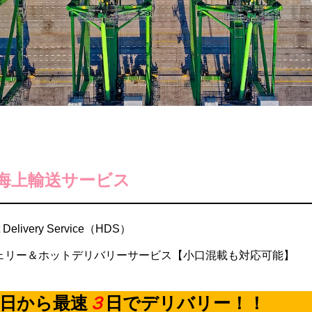
財務ハイライト
c Notice
highlight
海上輸送サービス
ivery Service（HDS）
ェリー＆ホットデリバリーサービス【小口混載も対応可能】
日から最速
３
日でデリバリー！！