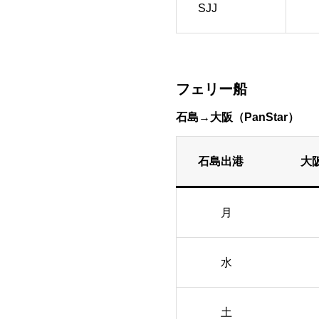
SJJ
フェリー船
石島→大阪（PanStar）
石島出港 
月 水
水 金
土 月