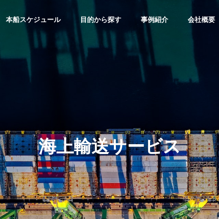
本船スケジュール
目的から探す
事例紹介
会社概要
トピックス
物流園区
沿革
Our History
海上輸送サービス
ネットワーク
経営方針
機械・
2排出量データ算出サー
『物流園区ソリューション』
Policy
・トレー
輸出サ
海外物流サービス
重量物の輸
ING
LOGISTIC SOLUTION
のです。