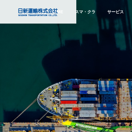
HOME
スマ・クラ
サービス
注目のトピックス
注目の
会社情報
Company Info
目的から探す
Service
PURPOSE
サービス
COMPANY
グローバル
する
トラック予約・受付システム
『CO
Global Network
スマート
企業情報
「トラック簿」ご紹介
ビス』
ディング
SMART TRAD