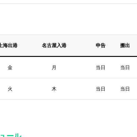
上海出港 名古屋入港 申告 搬出
金 月 当日 当日
火 木 当日 当日
ジュール