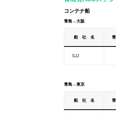
コンテナ船
青島→大阪
船 社 名
SJJ
青島→東京
船 社 名