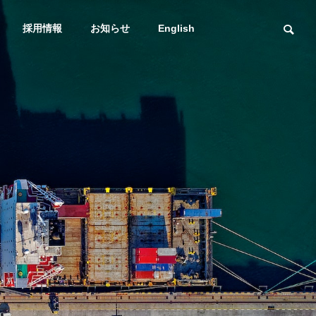
採用情報
お知らせ
English
スマトレ
輸送課題
社長メッセージ
Message
海上通関一貫輸送
DXへの取り組み
プラント
サービス
スマトレ始めました
輸送課題を解
DXstrategy
ービス
海・空・陸！複合
送も得意な
有！ 海上/通関一貫輸
送サービス