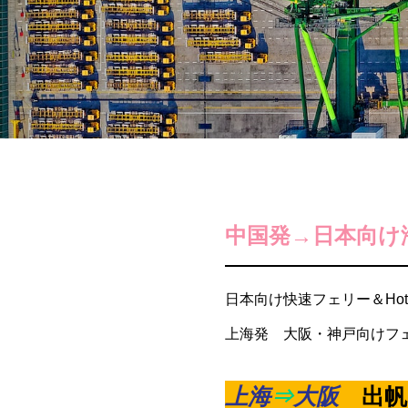
電子公告
Electronic Publi
中国発→日本向け
日本向け快速フェリー＆Hot Del
上海発 大阪・神戸向けフ
上海
⇒
大阪
出帆