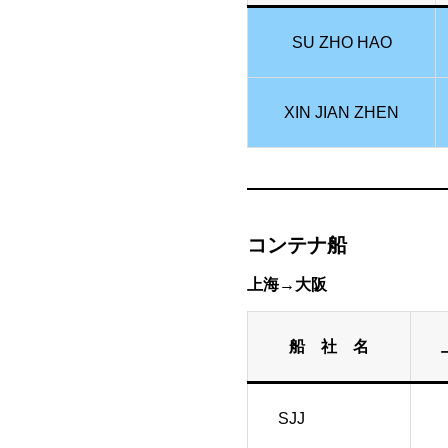
SU ZHO HAO
XIN JIAN ZHEN
コンテナ船
上海→大阪
船 社 名
SJJ