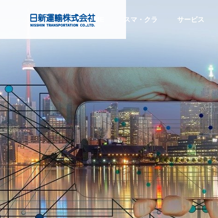
HOME
スマ・クラ
サービス
注目のトピックス
注目の
会社情報
Company Info
目的から探す
Service
PURPOSE
サービス
COMPANY
グローバル
する
トラック予約・受付システム
『CO
Global Network
スマート
企業情報
「トラック簿」ご紹介
ビス』
ディング
SMART TRAD