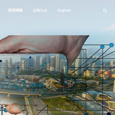
採用情報
お知らせ
English
スマトレ
輸送課題
社長メッセージ
Message
海上通関一貫輸送
DXへの取り組み
プラント
サービス
スマトレ始めました
輸送課題を解
DXstrategy
ービス
海・空・陸！複合
送も得意な
有！ 海上/通関一貫輸
送サービス