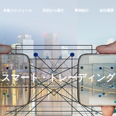
本船スケジュール
目的から探す
事例紹介
会社概要
トピックス
物流園区
沿革
Our History
スマート・トレーディング
ネットワーク
経営方針
機械・
2排出量データ算出サー
『物流園区ソリューション』
Policy
・トレー
輸出サ
海外物流サービス
重量物の輸
ING
LOGISTIC SOLUTION
のです。