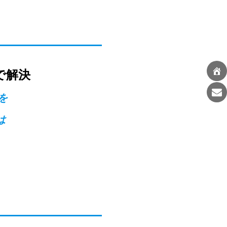
で解決
を
は