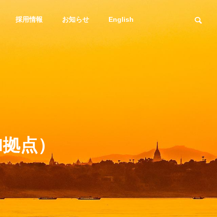
採用情報
お知らせ
English
スマトレ
輸送課題
社長メッセージ
Message
N拠点）
海上通関一貫輸送
DXへの取り組み
プラント
サービス
スマトレ始めました
輸送課題を解
DXstrategy
ービス
海・空・陸！複合
送も得意な
有！ 海上/通関一貫輸
送サービス