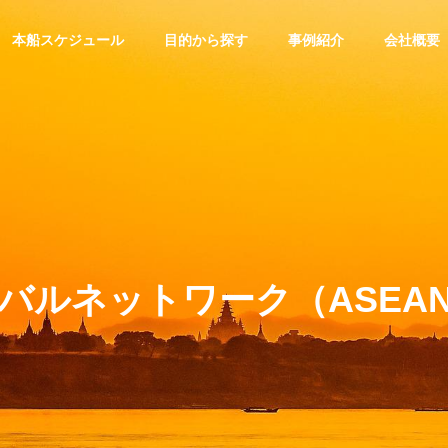
本船スケジュール
目的から探す
事例紹介
会社概要
トピックス
物流園区
沿革
Our History
バルネットワーク（ASEA
ネットワーク
経営方針
機械・
2排出量データ算出サー
『物流園区ソリューション』
Policy
・トレー
輸出サ
海外物流サービス
重量物の輸
ING
LOGISTIC SOLUTION
のです。