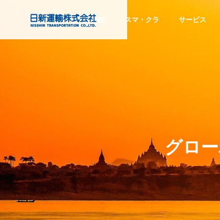
HOME
スマ・クラ
サービス
注目のトピックス
注目の
会社情報
Company Info
目的から探す
Service
PURPOSE
グロー
サービス
COMPANY
グローバル
する
トラック予約・受付システム
『CO
Global Network
スマート
企業情報
「トラック簿」ご紹介
ビス』
ディング
SMART TRAD