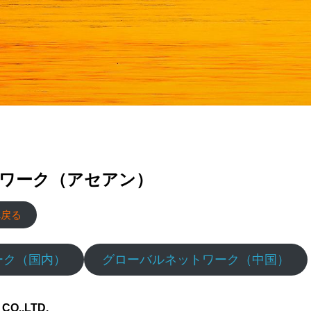
財務ハイライト
c Notice
highlight
ワーク（アセアン）
へ戻る
ーク（国内）
グローバルネットワーク（中国）
CO.,LTD.