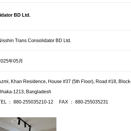
dator BD Ltd.
Nisshin Trans Consolidator BD Ltd.
2025年05月
Azmi, Khan Residence, House #37 (5th Floor), Road #18, Block
Dhaka-1213, Bangladesh
TEL ： 880-255035210-12 FAX ： 880-255035231