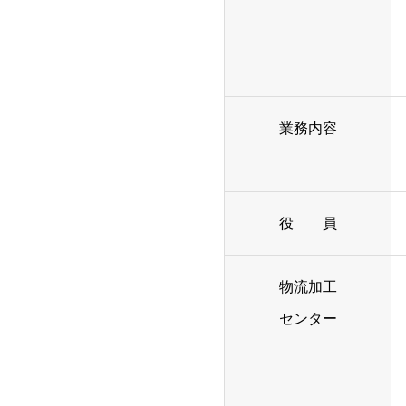
業務内容
役 員
物流加工
センター